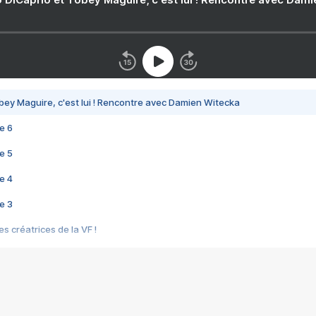
bey Maguire, c'est lui ! Rencontre avec Damien Witecka
e 6
e 5
e 4
e 3
s créatrices de la VF !
e 2
e 1
e Mektoub My Love arrive enfin ! Rencontre avec Shaïn Boumedine et Sal