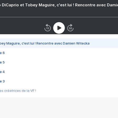
 DiCaprio et Tobey Maguire, c'est lui ! Rencontre avec Dam
bey Maguire, c'est lui ! Rencontre avec Damien Witecka
e 6
e 5
e 4
e 3
s créatrices de la VF !
e 2
e 1