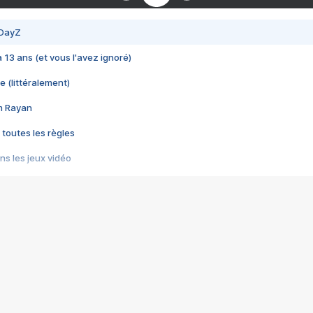
 DayZ
 a 13 ans (et vous l'avez ignoré)
e (littéralement)
im Rayan
 toutes les règles
s les jeux vidéo
us choquant de Rockstar ? - Le scandale BULLY
e plus moche de Steam
du RÊVE tourne au CAUCHEMAR
pendant 8 heures
it… à tort
umiliés par un jeu vidéo