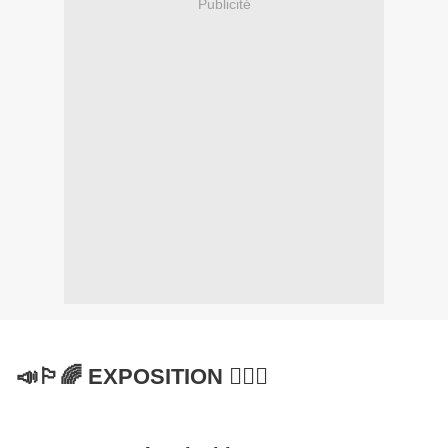
Publicité
📣🏳️‍🌈 EXPOSITION 🏳️‍🌈📣