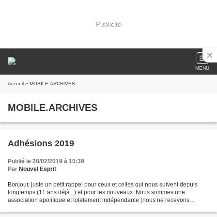
Publicité
MENU
Accueil
» MOBILE.ARCHIVES
MOBILE.ARCHIVES
Adhésions 2019
Publié le 28/02/2019 à 10:39
Par
Nouvel Esprit
Bonjour, juste un petit rappel pour ceux et celles qui nous suivent depuis
longtemps (11 ans déjà...) et pour les nouveaux. Nous sommes une
association apolitique et totalement indépendante (nous ne recevons
aucune subvention) et n'avons que les adhésions,...