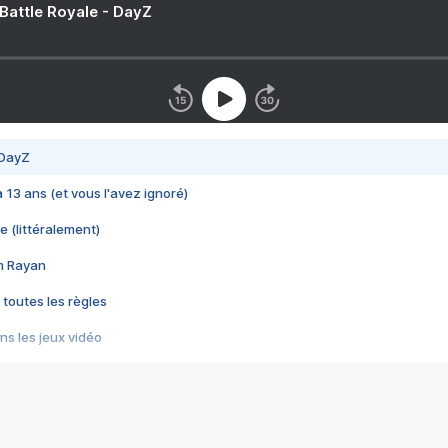
 Battle Royale - DayZ
 DayZ
 a 13 ans (et vous l'avez ignoré)
e (littéralement)
im Rayan
 toutes les règles
s les jeux vidéo
us choquant de Rockstar ? - Le scandale BULLY
e plus moche de Steam
du RÊVE tourne au CAUCHEMAR