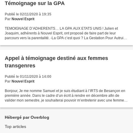
Témoignage sur la GPA
Publié le 02/11/2020 à 19:35
Par
Nouvel Esprit
TEMOIGNAGE D’ADHERENTS… LA GPA AUX ETATS UNIS ! Julien et
Joaquim, adhérents à Nouvel Esprit, ont proposé de faire part de leur
parcours vers la parentalité. -La GPA c’est quoi ? La Gestation Pour Autrui
(GPA) consiste à faire porter et venir au monde...
Appel à témoignage destiné aux femmes
transgenres
Publié le 01/11/2020 à 14:00
Par
Nouvel Esprit
Bonjour, Je me nomme Samuel et je suis étudiant à l’IRTS de Besançon en
première année. Dans le cadre d’un écrit à rendre en décembre afin de
valider mon semestre, je souhaiterai pouvoir m’entretenir avec une femme
transgenre. Il s’agirait d’aborder les...
Hébergé par Overblog
Top articles