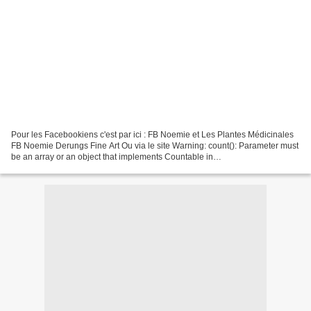
Pour les Facebookiens c'est par ici : FB Noemie et Les Plantes Médicinales
FB Noemie Derungs Fine Art Ou via le site Warning: count(): Parameter must
be an array or an object that implements Countable in
/customers/2/a/c/lesplaines.eu/httpd.www/templates/buildr/zengrid/zen.php...