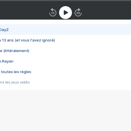
 DayZ
 a 13 ans (et vous l'avez ignoré)
e (littéralement)
im Rayan
 toutes les règles
s les jeux vidéo
us choquant de Rockstar ? - Le scandale BULLY
e plus moche de Steam
du RÊVE tourne au CAUCHEMAR
pendant 8 heures