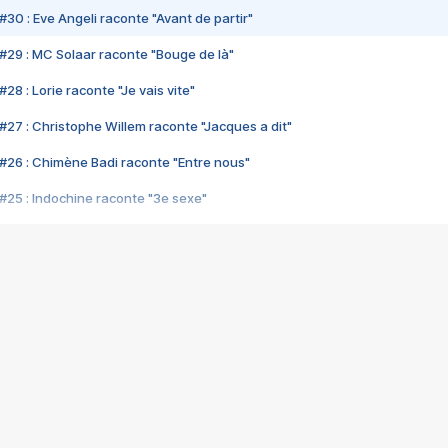
#30 : Eve Angeli raconte "Avant de partir"
#29 : MC Solaar raconte "Bouge de là"
28 : Lorie raconte "Je vais vite"
#27 : Christophe Willem raconte "Jacques a dit"
#26 : Chimène Badi raconte "Entre nous"
#25 : Indochine raconte "3e sexe"
#24 : Zaho raconte "C'est chelou"
#23 : Patrick Bruel raconte "Au café des délices"
#22 : Kyo raconte "Le chemin"
#21 : Nolwenn Leroy raconte "Cassé"
#20 : Patrick Hernandez raconte "Born to be alive"
#19 : Lorie raconte "Près de moi"