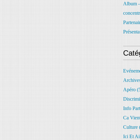
Album -
concentr
Partenai
Présenta
Caté
Evéneme
Archive
Apéro
(
Discrimi
Info Par
Ca Vien
Culture
Ici Et Ai