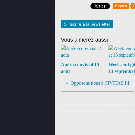
Repost
S'inscrire à la newsletter
Vous aimerez aussi :
Apéro convivial 15
Week-end gîte
août
13 septembr
Opposons nous à CIVITAS !!!