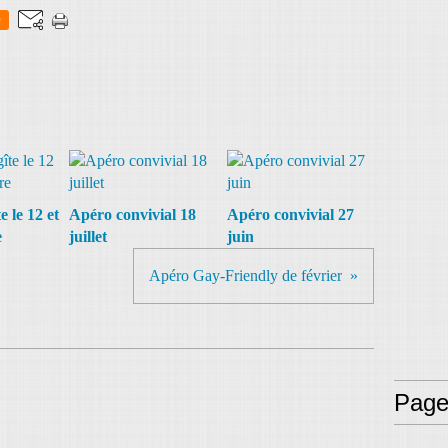
0
 le 12 et
Apéro convivial 18
Apéro convivial 27
e
juillet
juin
Apéro Gay-Friendly de février
Page