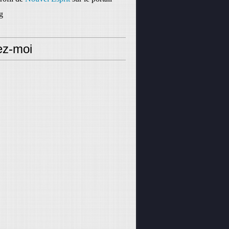
g
ez-moi