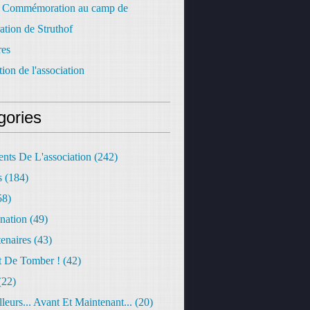
 Commémoration au camp de
ation de Struthof
res
tion de l'association
gories
nts De L'association
(242)
s
(184)
58)
nation
(49)
tenaires
(43)
t De Tomber !
(42)
(22)
lleurs... Avant Et Maintenant...
(20)