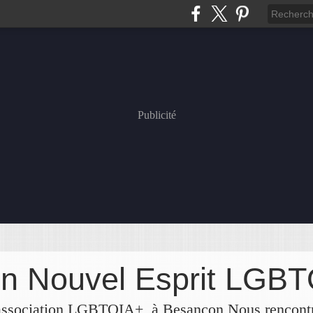
Publicité
on Nouvel Esprit LGB
 association LGBTQIA+, à Besançon Nous rencont