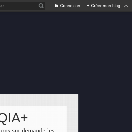
Connexion
+
Créer mon blog
TQIA+
rons sur demande les