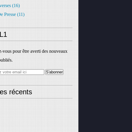
verses
(16)
e Presse
(11)
L1
vous pour être averti des nouveaux
publiés.
les récents