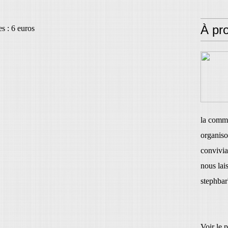
À pr
s : 6 euros
la commu
organis
convivia
nous lais
stephba
Voir le 