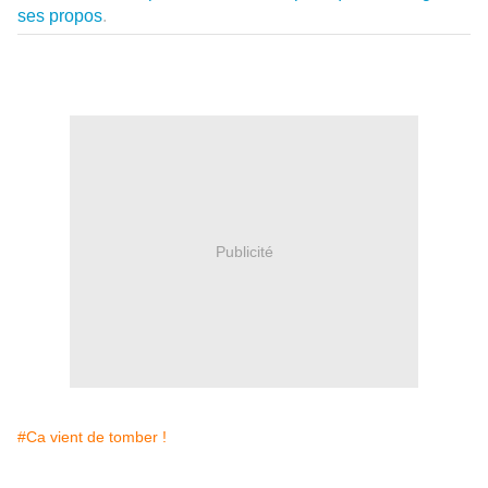
ses propos
.
Publicité
#Ca vient de tomber !