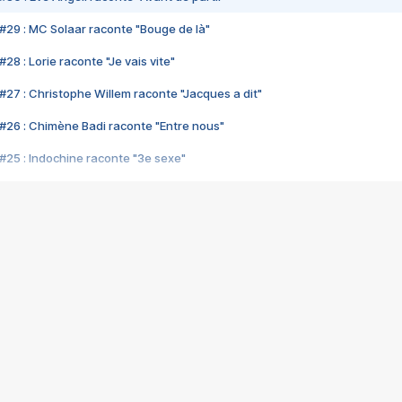
#29 : MC Solaar raconte "Bouge de là"
28 : Lorie raconte "Je vais vite"
#27 : Christophe Willem raconte "Jacques a dit"
#26 : Chimène Badi raconte "Entre nous"
#25 : Indochine raconte "3e sexe"
#24 : Zaho raconte "C'est chelou"
#23 : Patrick Bruel raconte "Au café des délices"
#22 : Kyo raconte "Le chemin"
#21 : Nolwenn Leroy raconte "Cassé"
#20 : Patrick Hernandez raconte "Born to be alive"
#19 : Lorie raconte "Près de moi"
#18 : Michael Jones raconte "A nos actes manqués" (avec Jean-Jacque