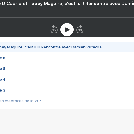
 DiCaprio et Tobey Maguire, c'est lui ! Rencontre avec Dam
bey Maguire, c'est lui ! Rencontre avec Damien Witecka
e 6
e 5
e 4
e 3
s créatrices de la VF !
e 2
e 1
e Mektoub My Love arrive enfin ! Rencontre avec Shaïn Boumedine et Sal