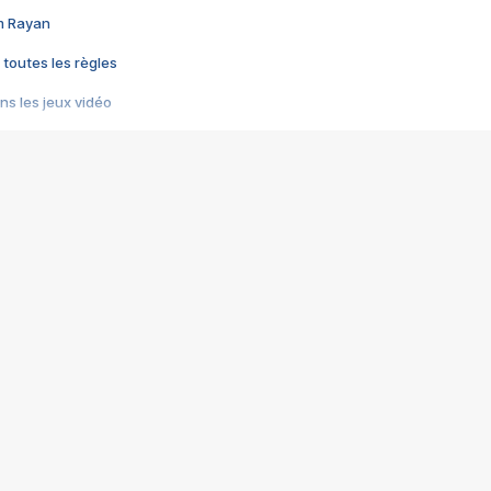
im Rayan
 toutes les règles
s les jeux vidéo
us choquant de Rockstar ? - Le scandale BULLY
e plus moche de Steam
du RÊVE tourne au CAUCHEMAR
pendant 8 heures
it… à tort
umiliés par un jeu vidéo
ire - Final Fantasy 8
ti un empire - Age of Empires
story DOFUS