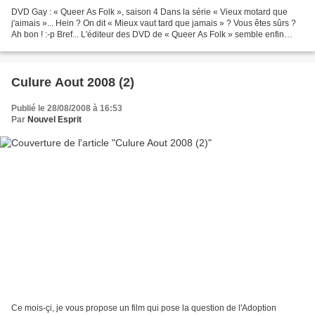
DVD Gay : « Queer As Folk », saison 4 Dans la série « Vieux motard que
j'aimais »... Hein ? On dit « Mieux vaut tard que jamais » ? Vous êtes sûrs ?
Ah bon ! :-p Bref... L'éditeur des DVD de « Queer As Folk » semble enfin
avoir compris que sortir une...
Culure Aout 2008 (2)
Publié le 28/08/2008 à 16:53
Par
Nouvel Esprit
Ce mois-çi, je vous propose un film qui pose la question de l'Adoption