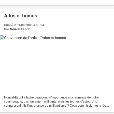
scandaleux logiciel Le gouvernement...
Ados et homos
Publié le 11/08/2008 à 08:04
Par
Nouvel Esprit
Nouvel-Esprit attache beaucoup d'importance à la jeunesse de notre
communauté, pas forcement millitante, mais les jeunes d'aujourd'hui
connaissent t-ils l'importance du millitantisme ? Cette commission est crée
pour que les jeunes qui se sentent isolés,...