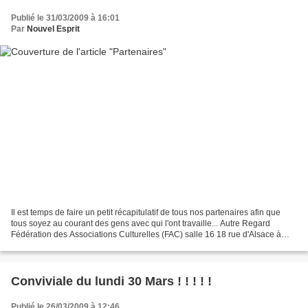
Publié le 31/03/2009 à 16:01
Par
Nouvel Esprit
Il est temps de faire un petit récapitulatif de tous nos partenaires afin que
tous soyez au courant des gens avec qui l'ont travaille... Autre Regard
Fédération des Associations Culturelles (FAC) salle 16 18 rue d'Alsace à
68200 Mulhouse 06 79 79 59 73...
Conviviale du lundi 30 Mars ! ! ! ! !
Publié le 26/03/2009 à 12:46