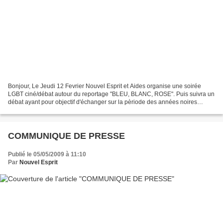
Bonjour, Le Jeudi 12 Fevrier Nouvel Esprit et Aides organise une soirée
LGBT ciné/débat autour du reportage "BLEU, BLANC, ROSE". Puis suivra un
débat ayant pour objectif d'échanger sur la pèriode des années noires
(années 80) aux années "rainbow" (années...
COMMUNIQUE DE PRESSE
Publié le 05/05/2009 à 11:10
Par
Nouvel Esprit