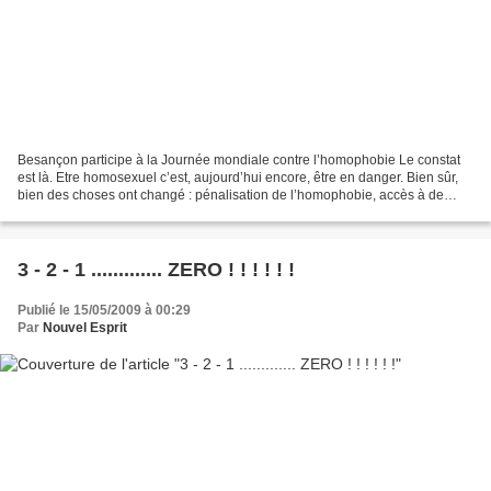
Besançon participe à la Journée mondiale contre l’homophobie Le constat
est là. Etre homosexuel c’est, aujourd’hui encore, être en danger. Bien sûr,
bien des choses ont changé : pénalisation de l’homophobie, accès à de
nouveaux droits pour le public lgbt*....
3 - 2 - 1 ............. ZERO ! ! ! ! ! !
Publié le 15/05/2009 à 00:29
Par
Nouvel Esprit