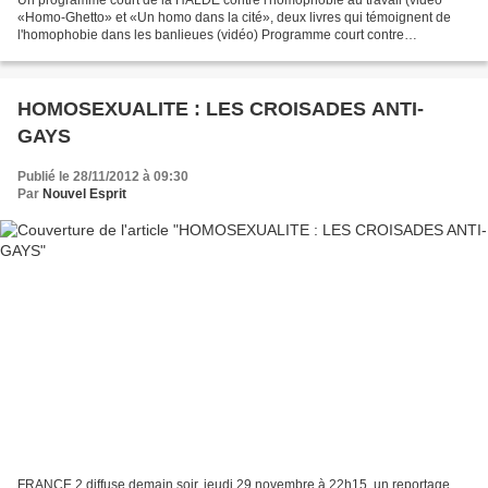
«Homo-Ghetto» et «Un homo dans la cité», deux livres qui témoignent de
l'homophobie dans les banlieues (vidéo) Programme court contre
l'homophobie (HALDE) envoyé par GayClic . - Court...
HOMOSEXUALITE : LES CROISADES ANTI-
GAYS
Publié le 28/11/2012 à 09:30
Par
Nouvel Esprit
FRANCE 2 diffuse demain soir, jeudi 29 novembre à 22h15, un reportage