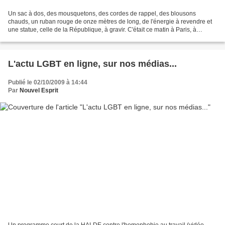
Un sac à dos, des mousquetons, des cordes de rappel, des blousons
chauds, un ruban rouge de onze mètres de long, de l'énergie à revendre et
une statue, celle de la République, à gravir. C'était ce matin à Paris, à
l'initiative de AIDES, à l'occasion de...
L'actu LGBT en ligne, sur nos médias...
Publié le 02/10/2009 à 14:44
Par
Nouvel Esprit
Un programme court de la HALDE contre l'homophobie au travail (vidéo