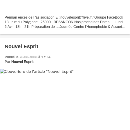
Perman ences de l 'as sociation E : nouvelesprit@live.fr / Groupe FaceBook
13 - rue du Polygone - 25000 - BESANCON Nos prochaines Dates..... Lundi
6 Avril 18h - 21h Préparation de la Journée Contre l'Homophobie & Accueil
collectif ou Individuel Mercredi...
Nouvel Esprit
Publié le 28/08/2008 à 17:34
Par
Nouvel Esprit