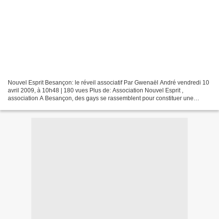
Nouvel Esprit Besançon: le réveil associatif Par Gwenaël André vendredi 10
avril 2009, à 10h48 | 180 vues Plus de: Association Nouvel Esprit ,
association A Besançon, des gays se rassemblent pour constituer une
communauté militante. Qu’est-ce qui les...