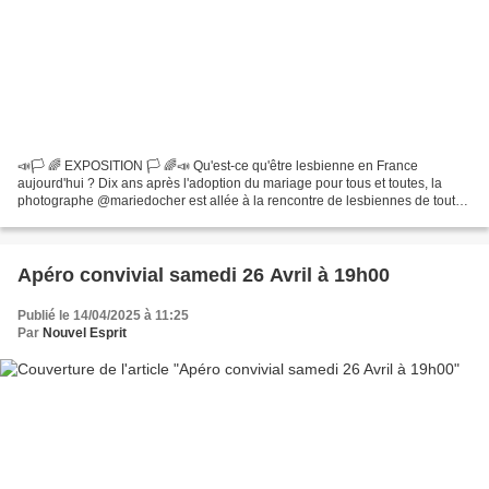
📣🏳️ 🌈 EXPOSITION 🏳️ 🌈📣 Qu'est-ce qu'être lesbienne en France
aujourd'hui ? Dix ans après l'adoption du mariage pour tous et toutes, la
photographe @mariedocher est allée à la rencontre de lesbiennes de tout
profil et de toute génération. Elle a réalisé...
Apéro convivial samedi 26 Avril à 19h00
Publié le 14/04/2025 à 11:25
Par
Nouvel Esprit